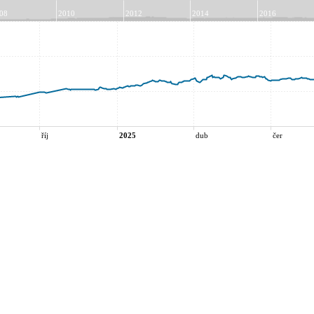
08
2010
2012
2014
2016
říj
2025
dub
čer