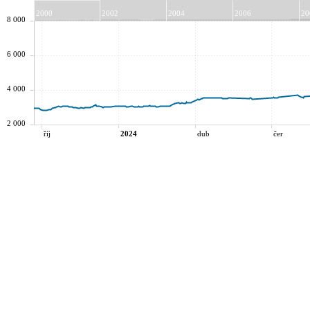
2000
2002
2004
2006
20
8 000
6 000
4 000
2 000
říj
2024
dub
čer