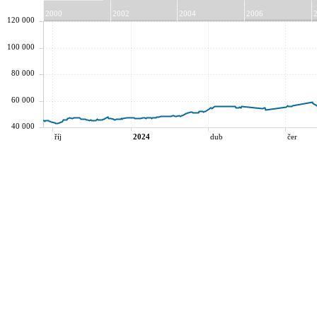
2000
2002
2004
2006
120 000
100 000
80 000
60 000
40 000
říj
2024
dub
čer