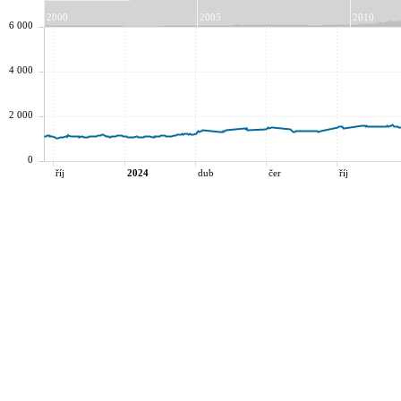
2000
2005
2010
6 000
4 000
2 000
0
říj
2024
dub
čer
říj