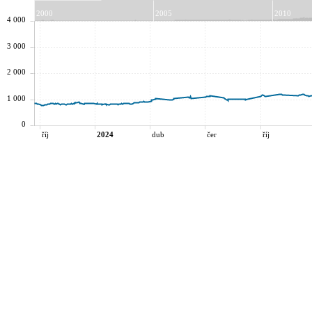
2000
2005
2010
4 000
3 000
2 000
1 000
0
říj
2024
dub
čer
říj