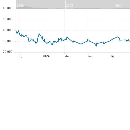
2000
2005
2010
60 000
50 000
40 000
30 000
20 000
říj
2024
dub
čer
říj