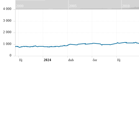
2000
2005
2010
4 000
3 000
2 000
1 000
0
říj
2024
dub
čer
říj