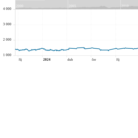
2000
2005
2010
4 000
3 000
2 000
1 000
říj
2024
dub
čer
říj