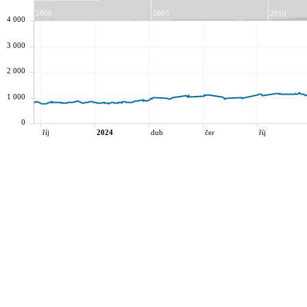
2000
2005
2010
4 000
3 000
2 000
1 000
0
říj
2024
dub
čer
říj