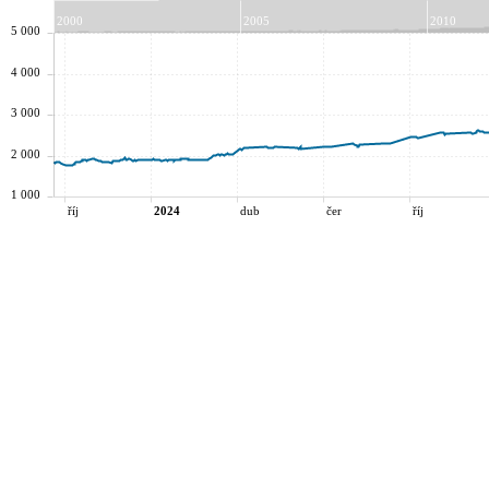
2000
2005
2010
5 000
4 000
3 000
2 000
1 000
říj
2024
dub
čer
říj