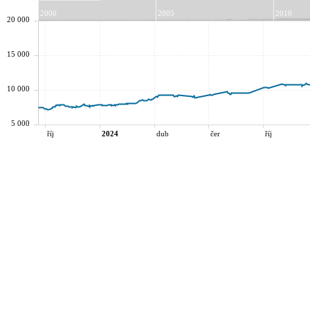
2000
2005
2010
20 000
15 000
10 000
5 000
říj
2024
dub
čer
říj