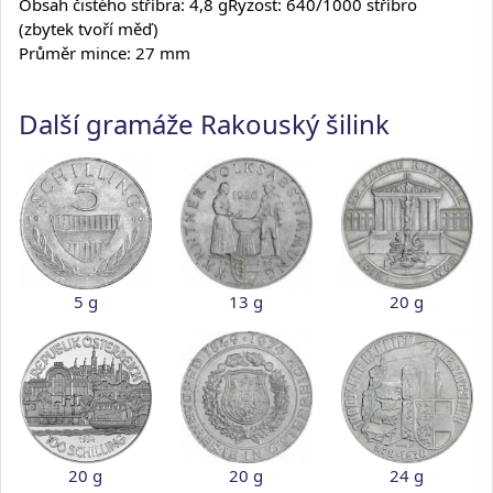
Obsah čistého stříbra: 4,8 gRyzost: 640/1000 stříbro
(zbytek tvoří měď)
Průměr mince: 27 mm
Další gramáže Rakouský šilink
5 g
13 g
20 g
20 g
20 g
24 g