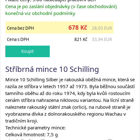
Cena je po zaslání objednávky (v čase obchodování)
konečná viz obchodní podmínky
678 Kč
Cena bez DPH
28,05 EUR
Cena s DPH
821 Kč
33,94 EUR
Stříbrná mince 10 Schilling
Mince 10 Schilling Silber je rakouská oběžná mince, která se
razila ze stříbra v letech 1957 až 1973. Byla běžnou součástí
tamního oběhu až do roku 1974, kdy byla kvůli rostoucím
cenám stříbra nahrazena niklovou variantou. Na lícní straně
naleznete rakouský státní znak (orlici), na rubové straně je
vyobrazena dívka z dolnorakouského regionu Wachau v
tradičním kroji.
Technické parametry mince:
Celková hmotnost: 7,5 g