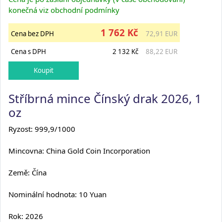
konečná viz obchodní podmínky
1 762 Kč
Cena bez DPH
72,91 EUR
Cena s DPH
2 132 Kč
88,22 EUR
Stříbrná mince Čínský drak 2026, 1
oz
Ryzost: 999,9/1000
Mincovna: China Gold Coin Incorporation
Země: Čína
Nominální hodnota: 10 Yuan
Rok: 2026