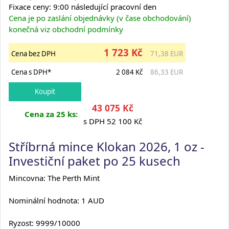
Fixace ceny: 9:00 následující pracovní den
Cena je po zaslání objednávky (v čase obchodování)
konečná viz obchodní podmínky
1 723 Kč
Cena bez DPH
71,38 EUR
Cena s DPH*
2 084 Kč
86,33 EUR
43 075 Kč
Cena za 25 ks:
s DPH 52 100 Kč
Stříbrná mince Klokan 2026, 1 oz -
Investiční paket po 25 kusech
Mincovna: The Perth Mint
Nominální hodnota: 1 AUD
Ryzost: 9999/10000