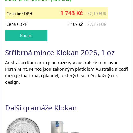
1 743 Kč
Cena bez DPH
72,19 EUR
Cena s DPH
2 109 Kč
87,35 EUR
Stříbrná mince Klokan 2026, 1 oz
Australian Kangaroo jsou raženy v australské mincovně
Perth Mint. Mince jsou zákonným platidlem Austrálie a patří
mezi jedna z mála platidel, u kterých se mění každý rok
design.
Další gramáže Klokan