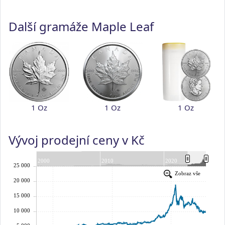
Další gramáže Maple Leaf
1 Oz
1 Oz
1 Oz
Vývoj prodejní ceny v Kč