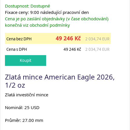
Dostupnost: Dostupné
Fixace ceny: 9:00 následující pracovní den
Cena je po zaslání objednávky (v čase obchodování)
konečná viz obchodní podmínky
49 246 Kč
Cena bez DPH
2 034,74 EUR
Cena s DPH
49 246 Kč
2 034,74 EUR
Zlatá mince American Eagle 2026,
1/2 oz
Zlatá investiční mince
Nominál: 25 USD
Průměr: 27.00 mm