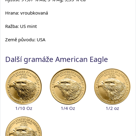
Hrana: vroubkovaná
Ražba: US mint
Země původu: USA
Další gramáže American Eagle
1/10 Oz
1/4 Oz
1/2 oz