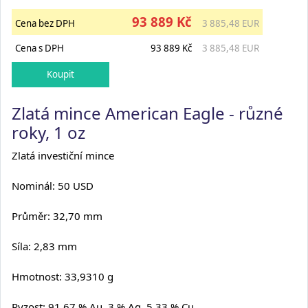
93 889 Kč
Cena bez DPH
3 885,48 EUR
Cena s DPH
93 889 Kč
3 885,48 EUR
Zlatá mince American Eagle - různé
roky, 1 oz
Zlatá investiční mince
Nominál: 50 USD
Průměr: 32,70 mm
Síla: 2,83 mm
Hmotnost: 33,9310 g
Ryzost: 91,67 % Au, 3 % Ag, 5,33 % Cu