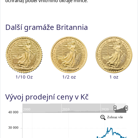
ochrana) podél vnitřního okraje mince.
Další gramáže Britannia
1/10 Oz
1/2 oz
1 oz
Vývoj prodejní ceny v Kč