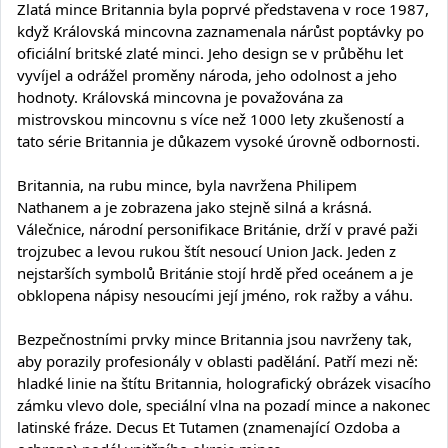
Zlatá mince Britannia byla poprvé představena v roce 1987,
když Královská mincovna zaznamenala nárůst poptávky po
oficiální britské zlaté minci. Jeho design se v průběhu let
vyvíjel a odrážel proměny národa, jeho odolnost a jeho
hodnoty. Královská mincovna je považována za
mistrovskou mincovnu s více než 1000 lety zkušeností a
tato série Britannia je důkazem vysoké úrovně odbornosti.
Britannia, na rubu mince, byla navržena Philipem
Nathanem a je zobrazena jako stejně silná a krásná.
Válečnice, národní personifikace Británie, drží v pravé paži
trojzubec a levou rukou štít nesoucí Union Jack. Jeden z
nejstarších symbolů Británie stojí hrdě před oceánem a je
obklopena nápisy nesoucími její jméno, rok ražby a váhu.
Bezpečnostními prvky mince Britannia jsou navrženy tak,
aby porazily profesionály v oblasti padělání. Patří mezi ně:
hladké linie na štítu Britannia, holografický obrázek visacího
zámku vlevo dole, speciální vlna na pozadí mince a nakonec
latinské fráze. Decus Et Tutamen (znamenající Ozdoba a