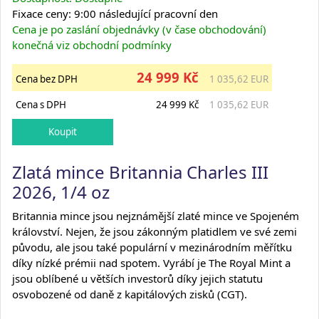
Fixace ceny: 9:00 následující pracovní den
Cena je po zaslání objednávky (v čase obchodování)
konečná viz obchodní podmínky
24 999 Kč
Cena bez DPH
1 035,62 EUR
Cena s DPH
24 999 Kč
1 035,62 EUR
Zlatá mince Britannia Charles III
2026, 1/4 oz
Britannia mince jsou nejznámější zlaté mince ve Spojeném
království. Nejen, že jsou zákonným platidlem ve své zemi
původu, ale jsou také populární v mezinárodním měřítku
díky nízké prémii nad spotem. Vyrábí je The Royal Mint a
jsou oblíbené u větších investorů díky jejich statutu
osvobozené od daně z kapitálových zisků (CGT).