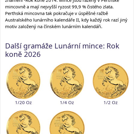
mincovně a mají nejvyšší ryzost 99,9 % čistého zlata.
Perthská mincovna tak pokračuje v úspěšné ražbě
Australského lunárního kalendáře II, kdy každý rok razí jiný
motiv založený na čínském lunárním kalendáři.
Další gramáže Lunární mince: Rok
koně 2026
1/20 Oz
1/4 Oz
1/2 Oz