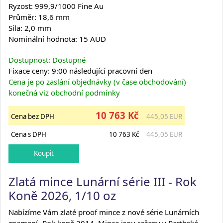
Ryzost: 999,9/1000 Fine Au
Průměr: 18,6 mm
Síla: 2,0 mm
Nominální hodnota: 15 AUD
Dostupnost: Dostupné
Fixace ceny: 9:00 následující pracovní den
Cena je po zaslání objednávky (v čase obchodování)
konečná viz obchodní podmínky
10 763 Kč
Cena bez DPH
445,05 EUR
Cena s DPH
10 763 Kč
445,05 EUR
Zlatá mince Lunární série III - Rok
Koně 2026, 1/10 oz
Nabízíme Vám zlaté proof mince z nové série Lunárních
znamení -Rok koně 2014. Mince jsou raženy v Perthské