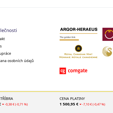
lečnosti
akt
s
upráce
ana osobních údajů
© 2008 - 2026 EMS Gold Investments, s. r. o.
STŘÍBRA
CENA PLATINY
€
1 500,95 €
-0,38 € (-0,71 %)
-7,10 € (-0,47 %)