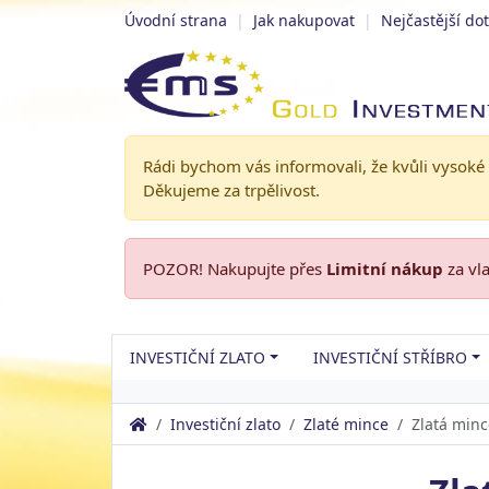
Úvodní strana
|
Jak nakupovat
|
Nejčastější do
Rádi bychom vás informovali, že kvůli vysoké
Děkujeme za trpělivost.
POZOR! Nakupujte přes
Limitní nákup
za vl
INVESTIČNÍ ZLATO
INVESTIČNÍ STŘÍBRO
Investiční zlato
Zlaté mince
Zlatá minc