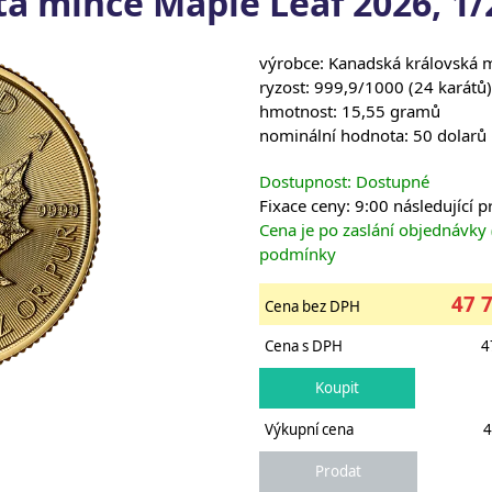
tá mince Maple Leaf 2026, 1/
výrobce: Kanadská královská 
ryzost: 999,9/1000 (24 karátů)
hmotnost: 15,55 gramů
nominální hodnota: 50 dolarů
Dostupnost: Dostupné
Fixace ceny: 9:00 následující 
Cena je po zaslání objednávky
podmínky
47 
Cena bez DPH
Cena s DPH
4
Výkupní cena
4