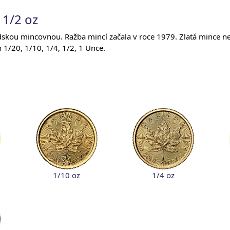
 1/2 oz
skou mincovnou. Ražba mincí začala v roce 1979. Zlatá mince ne
 1/20, 1/10, 1/4, 1/2, 1 Unce.
1/10 oz
1/4 oz