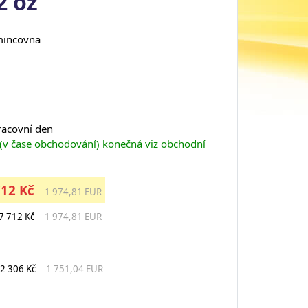
2 oz
mincovna
pracovní den
 (v čase obchodování) konečná viz obchodní
712 Kč
1 974,81 EUR
7 712 Kč
1 974,81 EUR
2 306 Kč
1 751,04 EUR