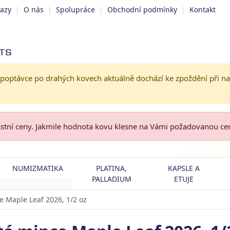
tazy
|
O nás
|
Spolupráce
|
Obchodní podmínky
|
Kontakt
 poptávce po drahých kovech aktuálně dochází ke zpoždění při n
astní ceny. Jakmile hodnota kovu klesne na Vámi požadovanou c
NUMIZMATIKA
PLATINA,
KAPSLE A
PALLADIUM
ETUJE
e Maple Leaf 2026, 1/2 oz