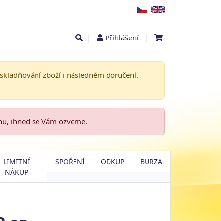
|
Přihlášení
|
askladňování zboží i následném doručení.
enu, ihned se Vám ozveme.
LIMITNÍ
SPOŘENÍ
ODKUP
BURZA
NÁKUP