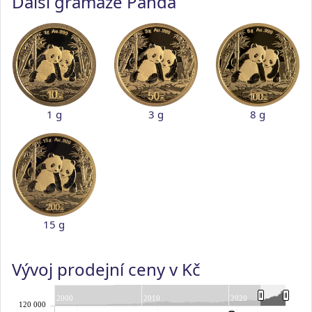
Další gramáže Panda
1 g
3 g
8 g
15 g
Vývoj prodejní ceny v Kč