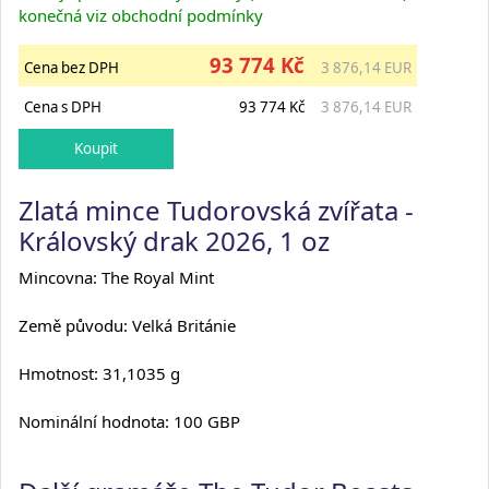
konečná viz obchodní podmínky
93 774 Kč
Cena bez DPH
3 876,14 EUR
Cena s DPH
93 774 Kč
3 876,14 EUR
Zlatá mince Tudorovská zvířata -
Královský drak 2026, 1 oz
Mincovna: The Royal Mint
Země původu: Velká Británie
Hmotnost: 31,1035 g
Nominální hodnota: 100 GBP