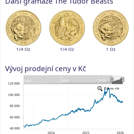
Další gramáže The Tudor Beasts
1/4 Oz
1/4 Oz
1 Oz
Vývoj prodejní ceny v Kč