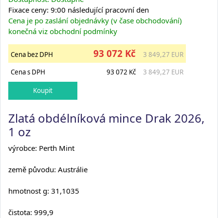
Fixace ceny: 9:00 následující pracovní den
Cena je po zaslání objednávky (v čase obchodování)
konečná viz obchodní podmínky
93 072 Kč
Cena bez DPH
3 849,27 EUR
Cena s DPH
93 072 Kč
3 849,27 EUR
Zlatá obdélníková mince Drak 2026,
1 oz
výrobce: Perth Mint
země původu: Austrálie
hmotnost g: 31,1035
čistota: 999,9