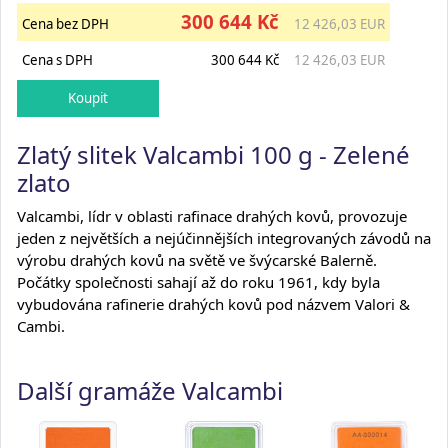
300 644 Kč
Cena bez DPH
12 426,03 EUR
Cena s DPH
300 644 Kč
12 426,03 EUR
Zlatý slitek Valcambi 100 g - Zelené
zlato
Valcambi, lídr v oblasti rafinace drahých kovů, provozuje
jeden z největších a nejúčinnějších integrovaných závodů na
výrobu drahých kovů na světě ve švýcarské Balerně.
Počátky společnosti sahají až do roku 1961, kdy byla
vybudována rafinerie drahých kovů pod názvem Valori &
Cambi.
Další gramáže Valcambi