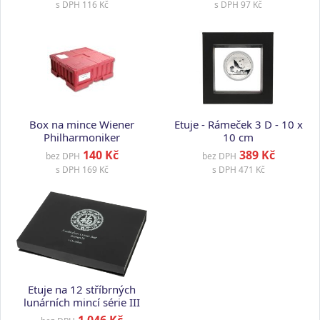
s DPH
116 Kč
s DPH
97 Kč
Box na mince Wiener
Etuje - Rámeček 3 D - 10 x
Philharmoniker
10 cm
140 Kč
389 Kč
bez DPH
bez DPH
s DPH
169 Kč
s DPH
471 Kč
Etuje na 12 stříbrných
lunárních mincí série III