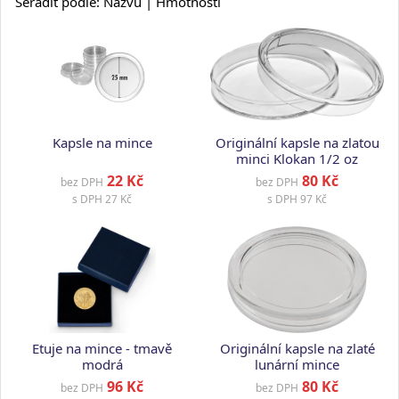
Seřadit podle:
Názvu
| Hmotnosti
Kapsle na mince
Originální kapsle na zlatou
minci Klokan 1/2 oz
22 Kč
80 Kč
bez DPH
bez DPH
s DPH
27 Kč
s DPH
97 Kč
Etuje na mince - tmavě
Originální kapsle na zlaté
modrá
lunární mince
96 Kč
80 Kč
bez DPH
bez DPH