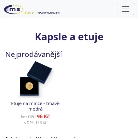
Kapsle a etuje
Nejprodávanější
Etuje na mince - tmavě
modrá
96 Kč
bez DPH
s DPH
116 Kč