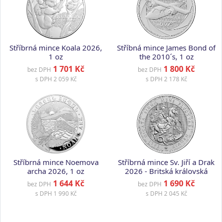
Stříbrná mince Koala 2026,
Stříbná mince James Bond of
1 oz
the 2010´s, 1 oz
1 701 Kč
1 800 Kč
bez DPH
bez DPH
s DPH
2 059 Kč
s DPH
2 178 Kč
Stříbrná mince Noemova
Stříbrná mince Sv. Jiří a Drak
archa 2026, 1 oz
2026 - Britská královská
mincovna, 1 oz
1 644 Kč
1 690 Kč
bez DPH
bez DPH
s DPH
1 990 Kč
s DPH
2 045 Kč