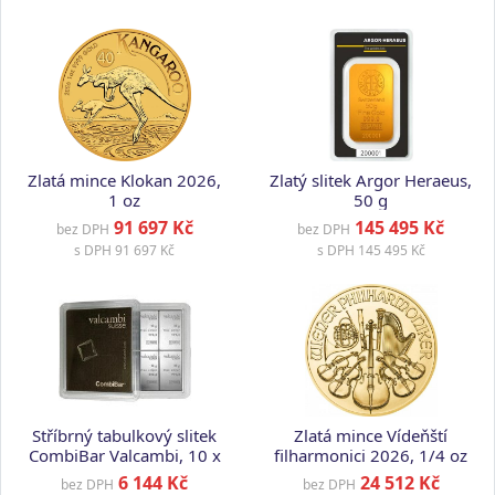
Zlatá mince Klokan 2026,
Zlatý slitek Argor Heraeus,
1 oz
50 g
91 697 Kč
145 495 Kč
bez DPH
bez DPH
s DPH
91 697 Kč
s DPH
145 495 Kč
Stříbrný tabulkový slitek
Zlatá mince Vídeňští
CombiBar Valcambi, 10 x
filharmonici 2026, 1/4 oz
10 g
6 144 Kč
24 512 Kč
bez DPH
bez DPH