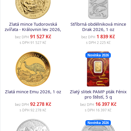
Zlatá mince Tudorovská
Stříbrná obdélniková mince
zvířata - Královnin lev 2026,
Drak 2026, 1 oz
1 oz
91 527 Kč
1 839 Kč
bez DPH
bez DPH
s DPH
91 527 Kč
s DPH
2 225 Kč
Novinka 2026
Zlatá mince Emu 2026, 1 oz
Zlatý slitek PAMP pták Fénix
pro štěstí, 5 g
92 278 Kč
16 397 Kč
bez DPH
bez DPH
s DPH
92 278 Kč
s DPH
16 397 Kč
Novinka 2026