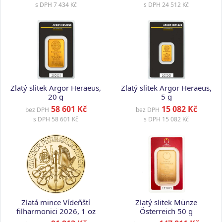
s DPH
7 434 Kč
s DPH
24 512 Kč
Zlatý slitek Argor Heraeus,
Zlatý slitek Argor Heraeus,
20 g
5 g
58 601 Kč
15 082 Kč
bez DPH
bez DPH
s DPH
58 601 Kč
s DPH
15 082 Kč
Zlatá mince Vídeňští
Zlatý slitek Münze
filharmonici 2026, 1 oz
Österreich 50 g