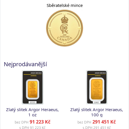
Sběratelské mince
Nejprodávanější
Zlatý slitek Argor Heraeus,
Zlatý slitek Argor Heraeus,
1 oz
100 g
91 223 Kč
291 451 Kč
bez DPH
bez DPH
s DPH
91 223 Kč
s DPH
291 451 Kč