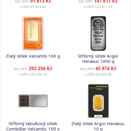
91 813 Kč
147 811 Kč
bez DPH
bez DPH
s DPH
91 813 Kč
s DPH
147 811 Kč
Zlatý slitek Valcambi 100 g
Stříbrný slitek Argor
Heraeus 1000 g
292 256 Kč
45 974 Kč
bez DPH
bez DPH
s DPH
292 256 Kč
s DPH
55 628 Kč
Stříbrný tabulkový slitek
Zlatý slitek Argor Heraeus,
CombiBar Valcambi, 100 x
10 g