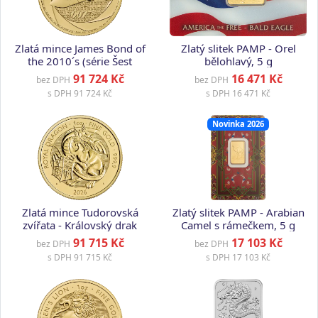
Zlatá mince James Bond of
Zlatý slitek PAMP - Orel
the 2010´s (série Šest
bělohlavý, 5 g
dekád), 1 oz
91 724 Kč
16 471 Kč
bez DPH
bez DPH
s DPH
91 724 Kč
s DPH
16 471 Kč
Novinka 2026
Zlatá mince Tudorovská
Zlatý slitek PAMP - Arabian
zvířata - Královský drak
Camel s rámečkem, 5 g
2026, 1 oz
91 715 Kč
17 103 Kč
bez DPH
bez DPH
s DPH
91 715 Kč
s DPH
17 103 Kč