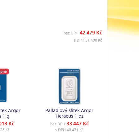
42 479 Kč
bez DPH
s DPH 51 400 Kč
upné
itek Argor
Palladiový slitek Argor
 1 g
Heraeus 1 oz
013 Kč
33 447 Kč
bez DPH
35 Kč
s DPH
40 471 Kč