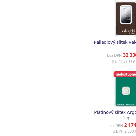
Palladiový slitek Va
32 33
bez DPH
s DPH
39 119 
nedostupné
Platinový slitek Ar
1 g
2 174
bez DPH
s DPH
2 630 