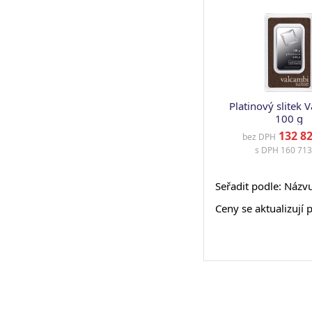
Platinový slitek 
100 g
132 82
bez DPH
s DPH
160 713
Seřadit podle: Názv
Ceny se aktualizují