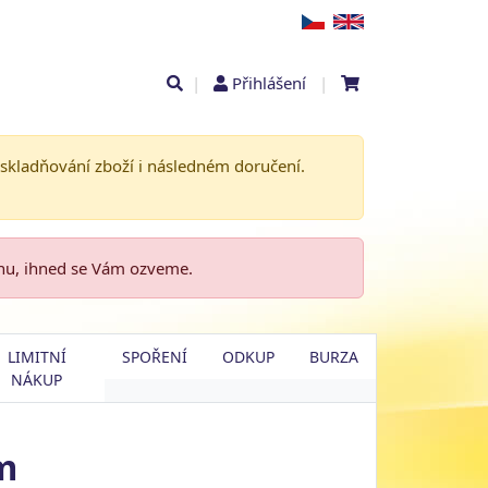
|
Přihlášení
|
askladňování zboží i následném doručení.
enu, ihned se Vám ozveme.
LIMITNÍ
SPOŘENÍ
ODKUP
BURZA
NÁKUP
m