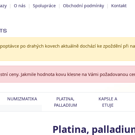
tazy
|
O nás
|
Spolupráce
|
Obchodní podmínky
|
Kontakt
 poptávce po drahých kovech aktuálně dochází ke zpoždění při n
astní ceny. Jakmile hodnota kovu klesne na Vámi požadovanou c
NUMIZMATIKA
PLATINA,
KAPSLE A
PALLADIUM
ETUJE
Platina, palladiu