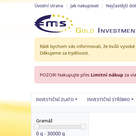
Úvodní strana
|
Jak nakupovat
|
Nejčastější do
Rádi bychom vás informovali, že kvůli vysoké
Děkujeme za trpělivost.
POZOR! Nakupujte přes
Limitní nákup
za vl
INVESTIČNÍ ZLATO
INVESTIČNÍ STŘÍBRO
Gramáž
0 g - 30000 g