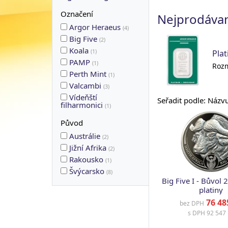
Označení
Nejprodávan
Argor Heraeus
(
4
)
Big Five
(
2
)
Koala
(
1
)
Plat
PAMP
(
1
)
Rozm
Perth Mint
(
1
)
Valcambi
(
3
)
Vídeňští
Seřadit podle: Názv
filharmonici
(
1
)
Původ
Austrálie
(
2
)
Jižní Afrika
(
2
)
Rakousko
(
1
)
Švýcarsko
(
8
)
Big Five I - Bůvol 
platiny
76 48
bez DPH
s DPH
92 547 