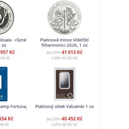
Koala - různé
Platinová mince Vídeňští
1 oz
filharmonici 2026, 1 oz
957 Kč
41 613 Kč
bez DPH
558 Kč
s DPH
50 352 Kč
 Pamp Fortuna,
Platinový slitek Valcambi 1 oz
554 Kč
40 452 Kč
bez DPH
90 Kč
s DPH
48 947 Kč