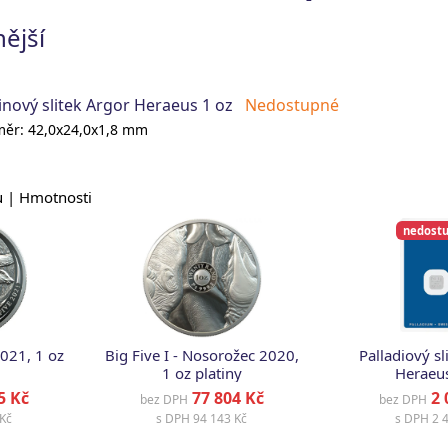
ější
inový slitek Argor Heraeus 1 oz
Nedostupné
ěr: 42,0x24,0x1,8 mm
u |
Hmotnosti
nedost
2021, 1 oz
Big Five I - Nosorožec 2020,
Palladiový sl
1 oz platiny
Heraeus
5 Kč
77 804 Kč
2 
bez DPH
bez DPH
Kč
s DPH
94 143 Kč
s DPH
2 4