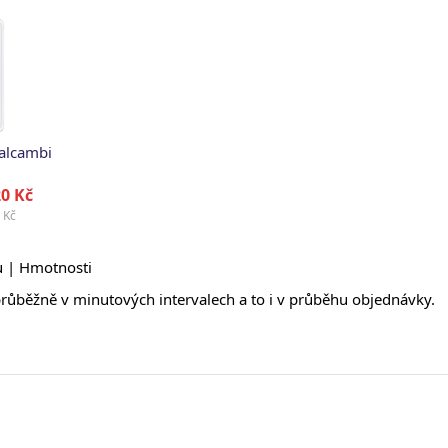
Valcambi
0 Kč
 Kč
u |
Hmotnosti
 průběžně v minutových intervalech a to i v průběhu objednávky.