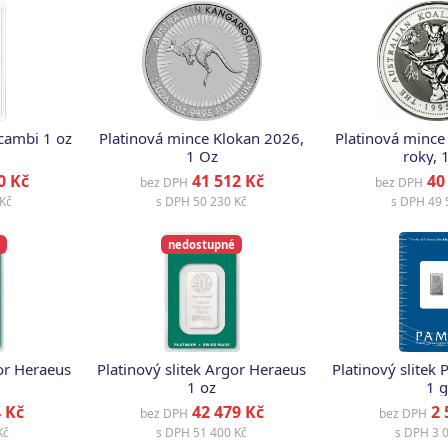
lcambi 1 oz
Platinová mince Klokan 2026,
Platinová mince 
1 Oz
roky, 
0 Kč
41 512 Kč
40 
bez DPH
bez DPH
Kč
s DPH
50 230 Kč
s DPH
49 
nedostupné
gor Heraeus
Platinový slitek Argor Heraeus
Platinový slitek
1 oz
1 g
 Kč
42 479 Kč
2 
bez DPH
bez DPH
Kč
s DPH
51 400 Kč
s DPH
3 0