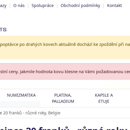
tazy
|
O nás
|
Spolupráce
|
Obchodní podmínky
|
Kontakt
 poptávce po drahých kovech aktuálně dochází ke zpoždění při n
astní ceny. Jakmile hodnota kovu klesne na Vámi požadovanou c
NUMIZMATIKA
PLATINA,
KAPSLE A
PALLADIUM
ETUJE
e 20 franků - různé roky, Belgie