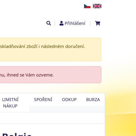
|
Přihlášení
|
askladňování zboží i následném doručení.
enu, ihned se Vám ozveme.
LIMITNÍ
SPOŘENÍ
ODKUP
BURZA
NÁKUP