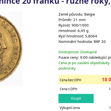
mince 20 franků - různé roky,
Země původu: Belgie
Průměr: 21 mm
Ryzost: 900/1000
Hmotnost: 6,45 g
Ryzí hmotnost: 5,8064
Nominální hodnota: BRF 20
Dostupnost: Dostupné
Fixace ceny: 9:00 následující 
Cena je po zaslání objednávky
podmínky
18 
Cena bez DPH
Cena s DPH
1
Výkupní cena
1