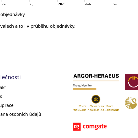
í objednávky
rvalech a to i v průběhu objednávky.
lečnosti
akt
s
upráce
ana osobních údajů