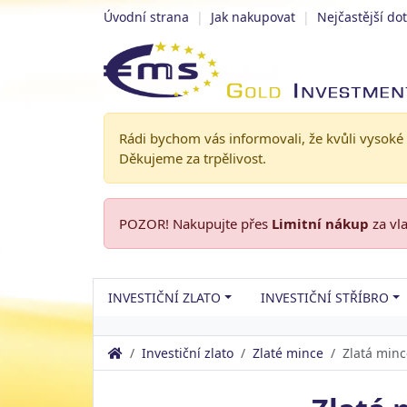
Úvodní strana
|
Jak nakupovat
|
Nejčastější do
Rádi bychom vás informovali, že kvůli vysoké
Děkujeme za trpělivost.
POZOR! Nakupujte přes
Limitní nákup
za vl
INVESTIČNÍ ZLATO
INVESTIČNÍ STŘÍBRO
Investiční zlato
Zlaté mince
Zlatá minc