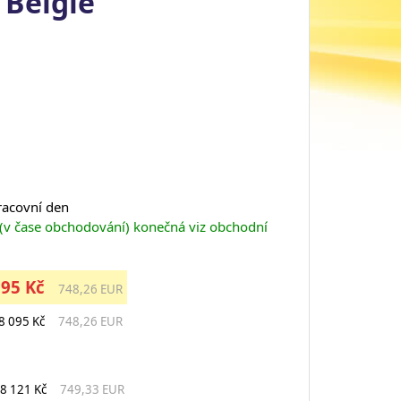
 Belgie
pracovní den
 (v čase obchodování) konečná viz obchodní
095 Kč
748,26 EUR
8 095 Kč
748,26 EUR
8 121 Kč
749,33 EUR