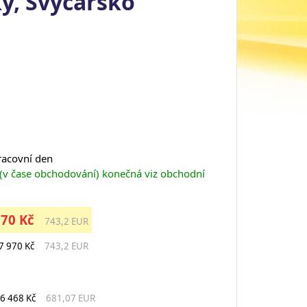
ky, Švýcarsko
pracovní den
 (v čase obchodování) konečná viz obchodní
970 Kč
743,2 EUR
7 970 Kč
743,2 EUR
6 468 Kč
681,07 EUR