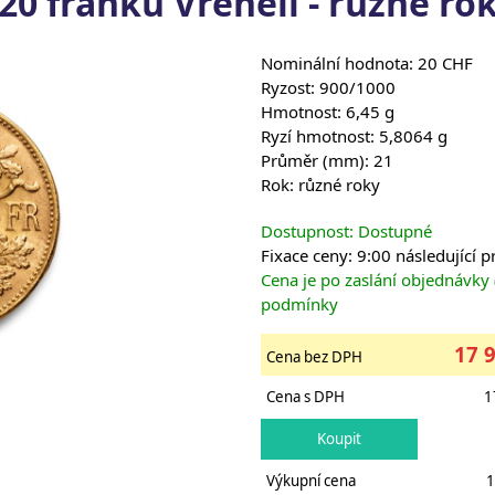
20 franků Vreneli - různé ro
Nominální hodnota: 20 CHF
Ryzost: 900/1000
Hmotnost: 6,45 g
Ryzí hmotnost: 5,8064 g
Průměr (mm): 21
Rok: různé roky
Dostupnost: Dostupné
Fixace ceny: 9:00 následující 
Cena je po zaslání objednávky
podmínky
17 
Cena bez DPH
Cena s DPH
1
Výkupní cena
1