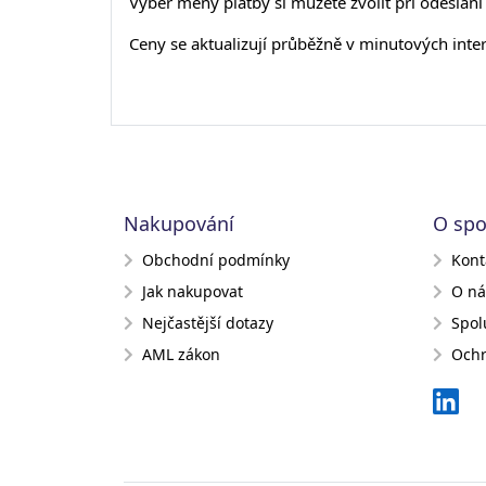
Výběr měny platby si můžete zvolit při odeslán
Ceny se aktualizují průběžně v minutových inte
Nakupování
O spo
Obchodní podmínky
Kont
Jak nakupovat
O ná
Nejčastější dotazy
Spol
AML zákon
Ochr