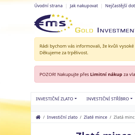
Úvodní strana
|
Jak nakupovat
|
Nejčastější do
Rádi bychom vás informovali, že kvůli vysoké
Děkujeme za trpělivost.
POZOR! Nakupujte přes
Limitní nákup
za vl
INVESTIČNÍ ZLATO
INVESTIČNÍ STŘÍBRO
Investiční zlato
Zlaté mince
Zlatá minc