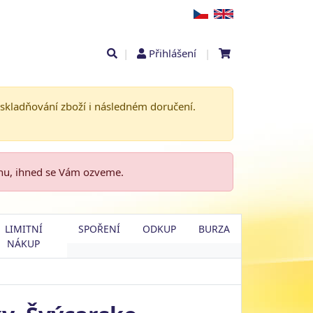
|
Přihlášení
|
askladňování zboží i následném doručení.
enu, ihned se Vám ozveme.
LIMITNÍ
SPOŘENÍ
ODKUP
BURZA
NÁKUP