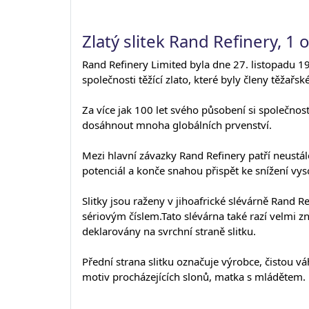
Zlatý slitek Rand Refinery, 1 
Rand Refinery Limited byla dne 27. listopadu 
společnosti těžící zlato, které byly členy těžařs
Za více jak 100 let svého působení si společnost
dosáhnout mnoha globálních prvenství.
Mezi hlavní závazky Rand Refinery patří neustál
potenciál a konče snahou přispět ke snížení vys
Slitky jsou raženy v jihoafrické slévárně Rand R
sériovým číslem.Tato slévárna také razí velmi zn
deklarovány na svrchní straně slitku.
Přední strana slitku označuje výrobce, čistou váh
motiv procházejících slonů, matka s mládětem