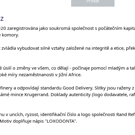
oz
1920 zaregistrována jako soukromá společnost s počátečním kapi
ké komory.
 zvládla vybudovat silné vztahy založené na integritě a etice, pře
é úsilí o změny ve všem, co dělají - počínaje pomocí mladým a ta
oké míry nezaměstnanosti v Jižní Africe.
efinery a odpovídají standardu Good Delivery. Slitky jsou raženy z
ámé mince Krugerrand. Doklady autenticity (logo dodavatele, rafin
u v uncích, ryzost, identifikační číslo a logo společnosti Rand Ref
. Motiv doplňuje nápis "LOXODONTA".