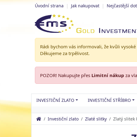
Úvodní strana
|
Jak nakupovat
|
Nejčastější do
Rádi bychom vás informovali, že kvůli vysoké
Děkujeme za trpělivost.
POZOR! Nakupujte přes
Limitní nákup
za vl
INVESTIČNÍ ZLATO
INVESTIČNÍ STŘÍBRO
Investiční zlato
Zlaté slitky
Zlatý slitek