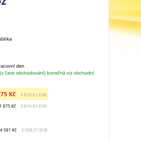
oz
ublika
pracovní den
 (v čase obchodování) konečná viz obchodní
875 Kč
3 810,61 EUR
1 875 Kč
3 810,61 EUR
4 581 Kč
3 508,07 EUR