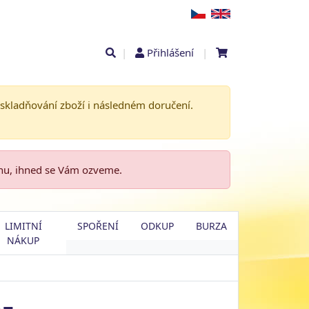
|
Přihlášení
|
askladňování zboží i následném doručení.
enu, ihned se Vám ozveme.
LIMITNÍ
SPOŘENÍ
ODKUP
BURZA
NÁKUP