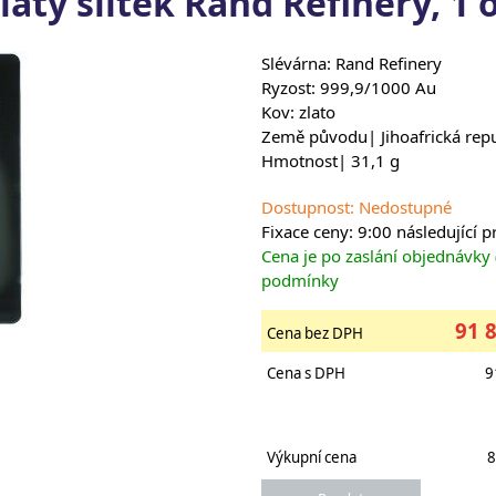
latý slitek Rand Refinery, 1 
Slévárna: Rand Refinery
Ryzost: 999,9/1000 Au
Kov: zlato
Země původu| Jihoafrická rep
Hmotnost| 31,1 g
Dostupnost: Nedostupné
Fixace ceny: 9:00 následující 
Cena je po zaslání objednávky
podmínky
91 
Cena bez DPH
Cena s DPH
9
Výkupní cena
8