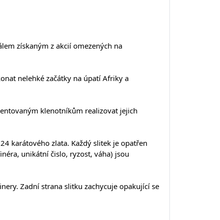
tálem získaným z akcií omezených na
konat nelehké začátky na úpatí Afriky a
lentovaným klenotníkům realizovat jejich
 24 karátového zlata. Každý slitek je opatřen
éra, unikátní čislo, ryzost, váha) jsou
inery. Zadní strana slitku zachycuje opakující se