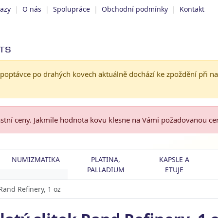
tazy
|
O nás
|
Spolupráce
|
Obchodní podmínky
|
Kontakt
 poptávce po drahých kovech aktuálně dochází ke zpoždění při n
astní ceny. Jakmile hodnota kovu klesne na Vámi požadovanou c
NUMIZMATIKA
PLATINA,
KAPSLE A
PALLADIUM
ETUJE
 Rand Refinery, 1 oz