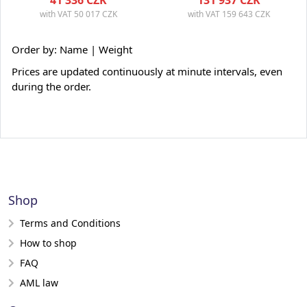
41 336 CZK
131 937 CZK
with VAT
50 017 CZK
with VAT
159 643 CZK
Order by:
Name
| Weight
Prices are updated continuously at minute intervals, even
during the order.
Shop
Terms and Conditions
How to shop
FAQ
AML law