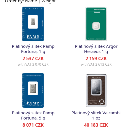
Order by:
Name
| Weight
Platinový slitek Pamp
Platinový slitek Argor
Fortuna, 1 g
Heraeus 1 g
2 537 CZK
2 159 CZK
with VAT
3 070 CZK
with VAT
2 613 CZK
Platinový slitek Pamp
Platinový slitek Valcambi
Fortuna, 5 g
1 oz
8 071 CZK
40 183 CZK