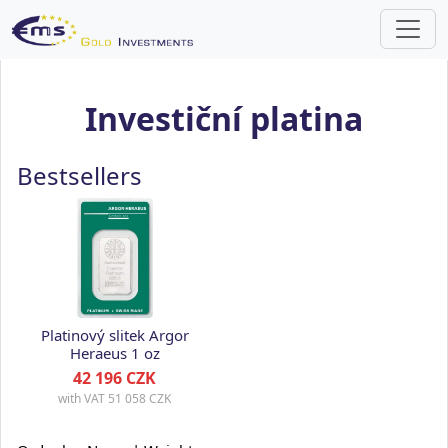
Investiční platina
Bestsellers
Platinový slitek Argor
Heraeus 1 oz
42 196 CZK
with VAT
51 058 CZK