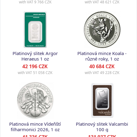
with VAT
9 766 CZK
with VAT
48 621 CZK
Platinový slitek Argor
Platinová mince Koala -
Heraeus 1 oz
různé roky, 1 oz
42 196 CZK
40 684 CZK
with VAT
51 058 CZK
with VAT
49 228 CZK
Platinová mince Vídeňští
Platinový slitek Valcambi
filharmonici 2026, 1 oz
100 g