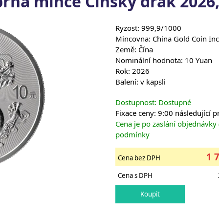
brná mince Čínský drak 2026,
Ryzost: 999,9/1000
Mincovna: China Gold Coin In
Země: Čína
Nominální hodnota: 10 Yuan
Rok: 2026
Balení: v kapsli
Dostupnost: Dostupné
Fixace ceny: 9:00 následující 
Cena je po zaslání objednávky
podmínky
1 
Cena bez DPH
Cena s DPH