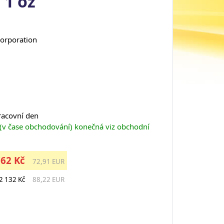
 1 oz
corporation
pracovní den
 (v čase obchodování) konečná viz obchodní
762 Kč
72,91 EUR
2 132 Kč
88,22 EUR