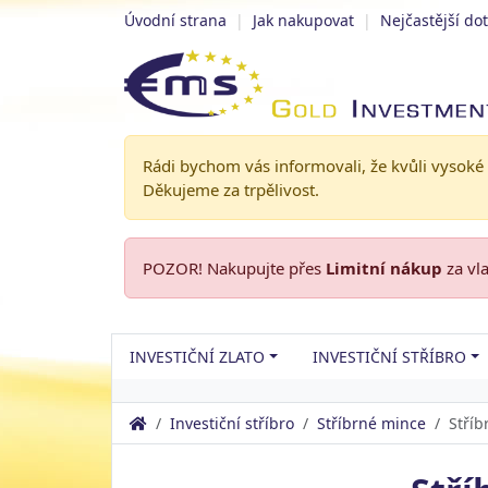
Úvodní strana
|
Jak nakupovat
|
Nejčastější do
Rádi bychom vás informovali, že kvůli vysoké
Děkujeme za trpělivost.
POZOR! Nakupujte přes
Limitní nákup
za vl
INVESTIČNÍ ZLATO
INVESTIČNÍ STŘÍBRO
Investiční stříbro
Stříbrné mince
Stříb