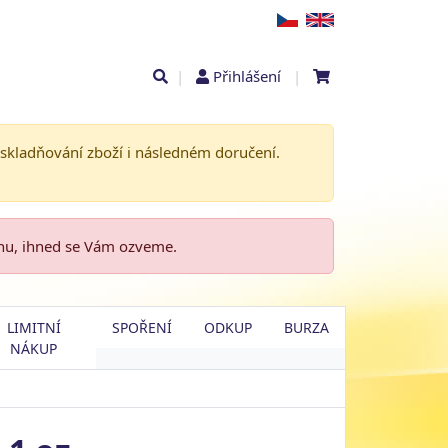
|
Přihlášení
|
askladňování zboží i následném doručení.
enu, ihned se Vám ozveme.
LIMITNÍ
SPOŘENÍ
ODKUP
BURZA
NÁKUP