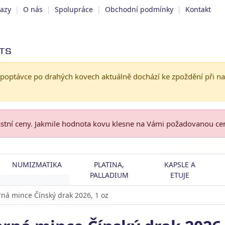
tazy
|
O nás
|
Spolupráce
|
Obchodní podmínky
|
Kontakt
 poptávce po drahých kovech aktuálně dochází ke zpoždění při n
astní ceny. Jakmile hodnota kovu klesne na Vámi požadovanou c
NUMIZMATIKA
PLATINA,
KAPSLE A
PALLADIUM
ETUJE
rná mince Čínský drak 2026, 1 oz