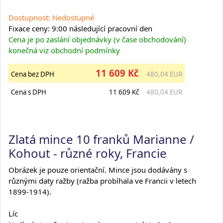
Dostupnost: Nedostupné
Fixace ceny: 9:00 následující pracovní den
Cena je po zaslání objednávky (v čase obchodování)
konečná viz obchodní podmínky
11 609 Kč
Cena bez DPH
480,04 EUR
Cena s DPH
11 609 Kč
480,04 EUR
Zlatá mince 10 franků Marianne /
Kohout - různé roky, Francie
Obrázek je pouze orientační. Mince jsou dodávány s
různými daty ražby (ražba probíhala ve Francii v letech
1899-1914).
Líc