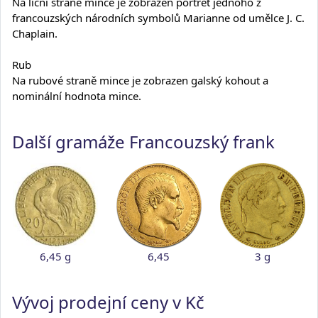
Na lícní straně mince je zobrazen portrét jednoho z
francouzských národních symbolů Marianne od umělce J. C.
Chaplain.
Rub
Na rubové straně mince je zobrazen galský kohout a
nominální hodnota mince.
Další gramáže Francouzský frank
6,45 g
6,45
3 g
Vývoj prodejní ceny v Kč