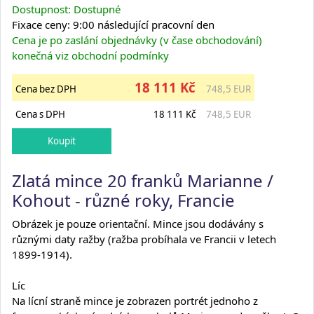
Dostupnost: Dostupné
Fixace ceny: 9:00 následující pracovní den
Cena je po zaslání objednávky (v čase obchodování)
konečná viz obchodní podmínky
18 111 Kč
Cena bez DPH
748,5 EUR
Cena s DPH
18 111 Kč
748,5 EUR
Zlatá mince 20 franků Marianne /
Kohout - různé roky, Francie
Obrázek je pouze orientační. Mince jsou dodávány s
různými daty ražby (ražba probíhala ve Francii v letech
1899-1914).
Líc
Na lícní straně mince je zobrazen portrét jednoho z