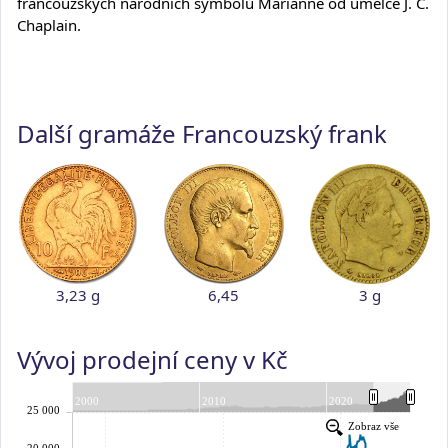
francouzských národních symbolů Marianne od umělce J. C.
Chaplain.
Další gramáže Francouzský frank
3,23 g
6,45
3 g
Vývoj prodejní ceny v Kč