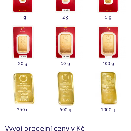
1 g
2 g
5 g
20 g
50 g
100 g
250 g
500 g
1000 g
Vývoj prodejní ceny v Kč