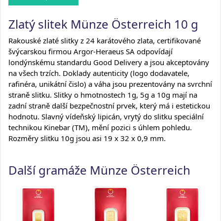
Zlatý slitek Münze Österreich 10 g
Rakouské zlaté slitky z 24 karátového zlata, certifikované
švýcarskou firmou Argor-Heraeus SA odpovídají
londýnskému standardu Good Delivery a jsou akceptovány
na všech trzích. Doklady autenticity (logo dodavatele,
rafinéra, unikátní čislo) a váha jsou prezentovány na svrchní
straně slitku. Slitky o hmotnostech 1g, 5g a 10g mají na
zadní straně další bezpečnostní prvek, který má i estetickou
hodnotu. Slavný vídeňský lipicán, vrytý do slitku speciální
technikou Kinebar (TM), mění pozici s úhlem pohledu.
Rozměry slitku 10g jsou asi 19 x 32 x 0,9 mm.
Další gramáže Münze Österreich