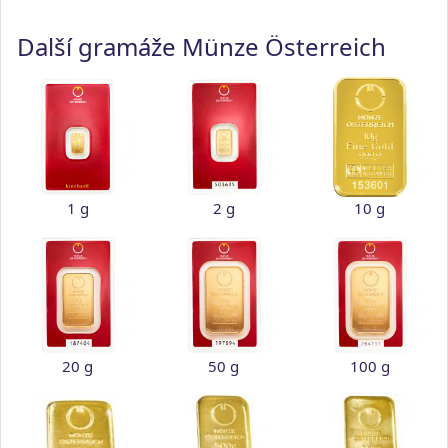
Další gramáže Münze Österreich
1 g
2 g
10 g
20 g
50 g
100 g