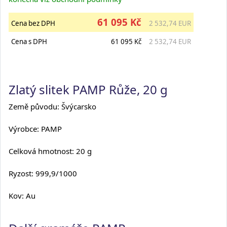
61 095 Kč
Cena bez DPH
2 532,74 EUR
Cena s DPH
61 095 Kč
2 532,74 EUR
Zlatý slitek PAMP Růže, 20 g
Země původu: Švýcarsko
Výrobce: PAMP
Celková hmotnost: 20 g
Ryzost: 999,9/1000
Kov: Au