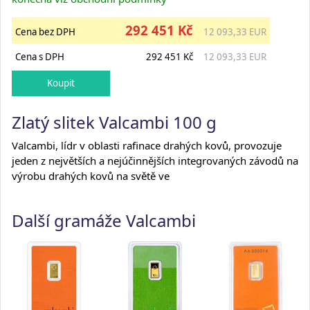
292 451 Kč
Cena bez DPH
12 093,33 EUR
Cena s DPH
292 451 Kč
12 093,33 EUR
Zlatý slitek Valcambi 100 g
Valcambi, lídr v oblasti rafinace drahých kovů, provozuje
jeden z největších a nejúčinnějších integrovaných závodů na
výrobu drahých kovů na světě ve
Další gramáže Valcambi