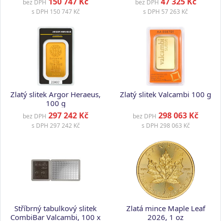
150 747 Kč
47 325 Kč
bez DPH
bez DPH
s DPH
150 747 Kč
s DPH
57 263 Kč
Zlatý slitek Argor Heraeus,
Zlatý slitek Valcambi 100 g
100 g
297 242 Kč
298 063 Kč
bez DPH
bez DPH
s DPH
297 242 Kč
s DPH
298 063 Kč
Stříbrný tabulkový slitek
Zlatá mince Maple Leaf
CombiBar Valcambi, 100 x
2026, 1 oz