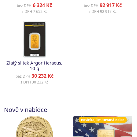
1 g
6 324 Kč
92 917 Kč
bez DPH
bez DPH
s DPH
7 652 Kč
s DPH
92 917 Kč
Zlatý slitek Argor Heraeus,
10 g
30 232 Kč
bez DPH
s DPH
30 232 Kč
Nově v nabídce
novinka, limitovaná edice