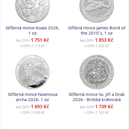
Stříbrná mince Koala 2026,
Stříbná mince James Bond of
1 oz
the 2010´s, 1 oz
1 751 Kč
1 853 Kč
bez DPH
bez DPH
s DPH
2 119 Kč
s DPH
2 242 Kč
Stříbrná mince Noemova
Stříbrná mince Sv. Jiří a Drak
archa 2026, 1 oz
2026 - Britská královská
mincovna, 1 oz
1 693 Kč
1 739 Kč
bez DPH
bez DPH
s DPH
2 048 Kč
s DPH
2 105 Kč