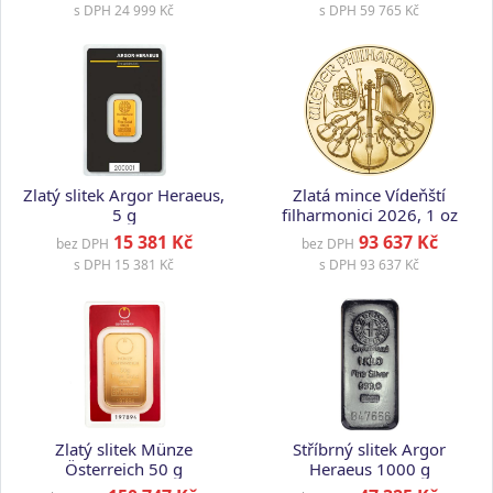
s DPH
24 999 Kč
s DPH
59 765 Kč
Zlatý slitek Argor Heraeus,
Zlatá mince Vídeňští
5 g
filharmonici 2026, 1 oz
15 381 Kč
93 637 Kč
bez DPH
bez DPH
s DPH
15 381 Kč
s DPH
93 637 Kč
Zlatý slitek Münze
Stříbrný slitek Argor
Österreich 50 g
Heraeus 1000 g