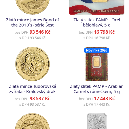
Zlatá mince James Bond of
Zlatý slitek PAMP - Orel
the 2010´s (série Šest
bělohlavý, 5 g
dekád), 1 oz
93 546 Kč
16 798 Kč
bez DPH
bez DPH
s DPH
93 546 Kč
s DPH
16 798 Kč
Novinka 2026
Zlatá mince Tudorovská
Zlatý slitek PAMP - Arabian
zvířata - Královský drak
Camel s rámečkem, 5 g
2026, 1 oz
93 537 Kč
17 443 Kč
bez DPH
bez DPH
s DPH
93 537 Kč
s DPH
17 443 Kč