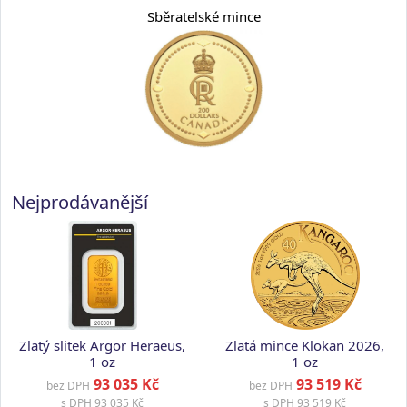
Sběratelské mince
Nejprodávanější
Zlatý slitek Argor Heraeus,
Zlatá mince Klokan 2026,
1 oz
1 oz
93 035 Kč
93 519 Kč
bez DPH
bez DPH
s DPH
93 035 Kč
s DPH
93 519 Kč