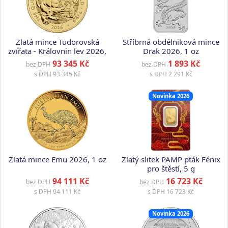
Zlatá mince Tudorovská
Stříbrná obdélniková mince
zvířata - Královnin lev 2026,
Drak 2026, 1 oz
1 oz
93 345 Kč
1 893 Kč
bez DPH
bez DPH
s DPH
93 345 Kč
s DPH
2 291 Kč
Novinka 2026
Zlatá mince Emu 2026, 1 oz
Zlatý slitek PAMP pták Fénix
pro štěstí, 5 g
94 111 Kč
16 723 Kč
bez DPH
bez DPH
s DPH
94 111 Kč
s DPH
16 723 Kč
Novinka 2026