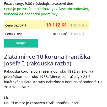
Fixace ceny: 9:00 následující pracovní den
Cena je po zaslání objednávky (v čase obchodování)
konečná viz obchodní podmínky
10 112 Kč
Cena bez DPH
418,46 EUR
Cena s DPH
10 112 Kč
418,46 EUR
Zlatá mince 10 koruna Františka
Josefa I. (rakouská ražba)
Rakouská koruna byla ražena od roku 1892 s několika
přestávkami do roku 1988. Mince jsou raženy z 21,6
karátového zlata. Koruny nabízíme v nominální hodnotě 10,
20 a 100 Korun.
Líc
Na líci mince je zobrazen císař František Josef I.