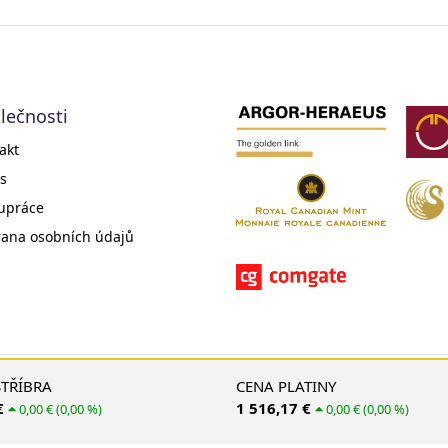
lečnosti
akt
s
upráce
ana osobních údajů
© 2008 - 2026 EMS Gold Investments, s. r. o.
STŘÍBRA
CENA PLATINY
€
1 516,17 €
0,00 € (0,00 %)
0,00 € (0,00 %)