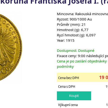
 koruna Františka Josefa I. (
Mincovna: Rakouská mincovn
Ryzost: 900/1000 Au
Průměr (mm): 21
Hmotnost (g): 6,77
Ryzí hmotost (g): 6,097
Year: 1915
Dostupnost: Dostupné
Fixace ceny: 9:00 následující 
Cena je po zaslání objednávky
podmínky
19 
Cena bez DPH
Cena s DPH
1
Výkupní cena
1