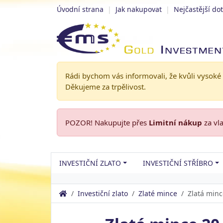
Úvodní strana
|
Jak nakupovat
|
Nejčastější do
Rádi bychom vás informovali, že kvůli vysoké
Děkujeme za trpělivost.
POZOR! Nakupujte přes
Limitní nákup
za vl
INVESTIČNÍ ZLATO
INVESTIČNÍ STŘÍBRO
Investiční zlato
Zlaté mince
Zlatá minc