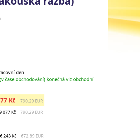
rakouská ražba)
a
pracovní den
 (v čase obchodování) konečná viz obchodní
077 Kč
790,29 EUR
9 077 Kč
790,29 EUR
6 243 Kč
672,89 EUR