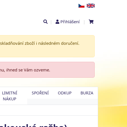
|
Přihlášení
|
askladňování zboží i následném doručení.
enu, ihned se Vám ozveme.
LIMITNÍ
SPOŘENÍ
ODKUP
BURZA
NÁKUP