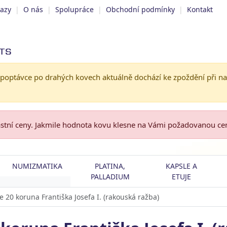
tazy
|
O nás
|
Spolupráce
|
Obchodní podmínky
|
Kontakt
 poptávce po drahých kovech aktuálně dochází ke zpoždění při n
astní ceny. Jakmile hodnota kovu klesne na Vámi požadovanou c
NUMIZMATIKA
PLATINA,
KAPSLE A
PALLADIUM
ETUJE
e 20 koruna Františka Josefa I. (rakouská ražba)