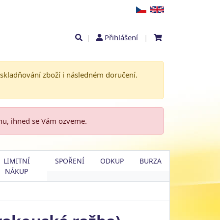
|
Přihlášení
|
askladňování zboží i následném doručení.
enu, ihned se Vám ozveme.
LIMITNÍ
SPOŘENÍ
ODKUP
BURZA
NÁKUP