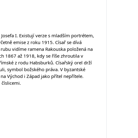
 Josefa I. Existují verze s mladším portrétem,
četně emise z roku 1915. Císař se dívá
 rubu vidíme ramena Rakouska položená na
 1867 až 1918, kdy se říše zhroutila v
e římské z rodu Habsburků. Císařský orel drží
ouli, symbol božského práva. V byzantské
na Východ i Západ jako přítel nepřítele.
číslicemi.