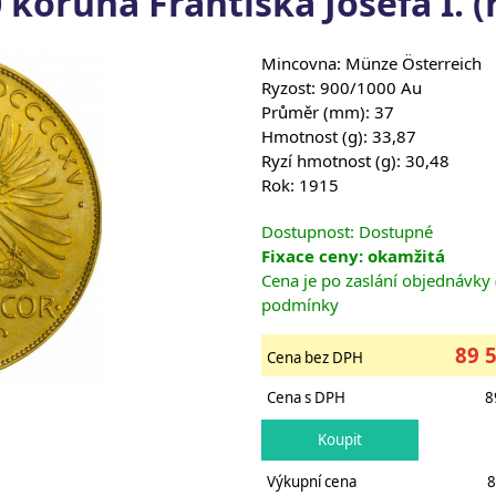
 koruna Františka Josefa I. 
Mincovna: Münze Österreich
Ryzost: 900/1000 Au
Průměr (mm): 37
Hmotnost (g): 33,87
Ryzí hmotnost (g): 30,48
Rok: 1915
Dostupnost: Dostupné
Fixace ceny: okamžitá
Cena je po zaslání objednávky
podmínky
89 
Cena bez DPH
Cena s DPH
8
Výkupní cena
8