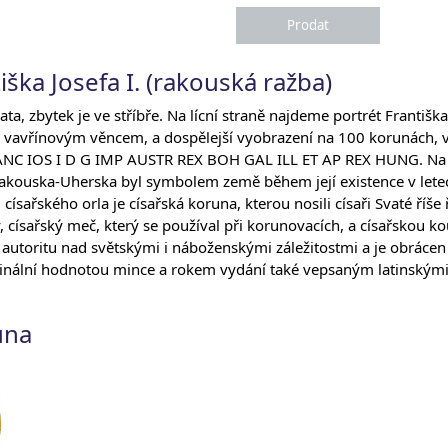
ška Josefa I. (rakouská ražba)
a, zbytek je ve stříbře. Na lícní straně najdeme portrét Františka
ě vavřínovým věncem, a dospělejší vyobrazení na 100 korunách, v
RANC IOS I D G IMP AUSTR REX BOH GAL ILL ET AP REX HUNG. Na
kouska-Uherska byl symbolem země během její existence v letech
císařského orla je císařská koruna, kterou nosili císaři Svaté říš
 císařský meč, který se používal při korunovacích, a císařskou k
 autoritu nad světskými i náboženskými záležitostmi a je obrácen 
ální hodnotou mince a rokem vydání také vepsaným latinskými 
una