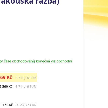
(rakouská ražba)
 (v čase obchodování) konečná viz obchodní
569 Kč
3 711,16 EUR
9 569 Kč
3 711,16 EUR
1 160 Kč
3 362,75 EUR