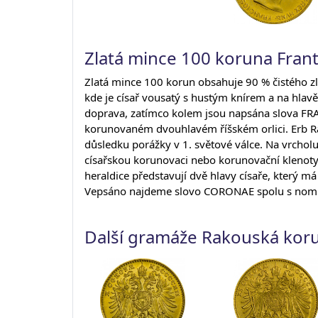
Zlatá mince 100 koruna Franti
Zlatá mince 100 korun obsahuje 90 % čistého zlat
kde je císař vousatý s hustým knírem a na hlav
doprava, zatímco kolem jsou napsána slova F
korunovaném dvouhlavém říšském orlici. Erb Ra
důsledku porážky v 1. světové válce. Na vrcholu 
císařskou korunovaci nebo korunovační klenoty,
heraldice představují dvě hlavy císaře, který má
Vepsáno najdeme slovo CORONAE spolu s nomin
Další gramáže Rakouská kor