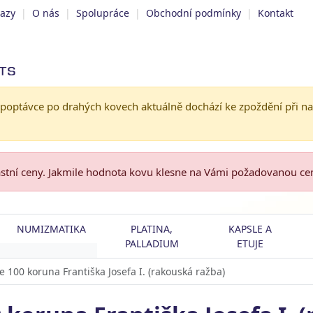
tazy
|
O nás
|
Spolupráce
|
Obchodní podmínky
|
Kontakt
 poptávce po drahých kovech aktuálně dochází ke zpoždění při n
astní ceny. Jakmile hodnota kovu klesne na Vámi požadovanou c
NUMIZMATIKA
PLATINA,
KAPSLE A
PALLADIUM
ETUJE
e 100 koruna Františka Josefa I. (rakouská ražba)