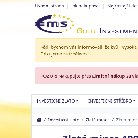
Úvodní strana
|
Jak nakupovat
|
Nejčastější do
Rádi bychom vás informovali, že kvůli vysoké
Děkujeme za trpělivost.
POZOR! Nakupujte přes
Limitní nákup
za vl
INVESTIČNÍ ZLATO
INVESTIČNÍ STŘÍBRO
Investiční zlato
Zlaté mince
Zlatá minc