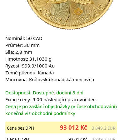
Nominál: 50 CAD
Průměr: 30 mm
Síla: 2,8 mm
Hmotnost: 31,1030 g
Ryzost: 999,9/1000 Au
Země původu: Kanada
Mincovna: Královská kanadská mincovna
Dostupnost: Dostupné, dodání 8 dní
Fixace ceny: 9:00 následující pracovní den
Cena je po zaslání objednávky (v čase obchodování)
konečná viz obchodní podmínky
93 012 Kč
Cena bez DPH
3 849,2 EUR
Cena s DPH
93 012 Kč
3 849,2 EUR