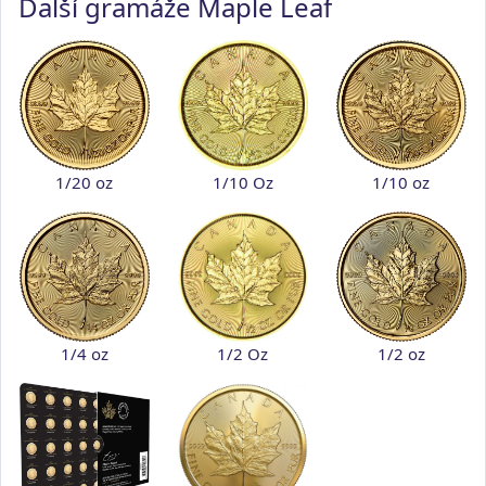
Další gramáže Maple Leaf
1/20 oz
1/10 Oz
1/10 oz
1/4 oz
1/2 Oz
1/2 oz