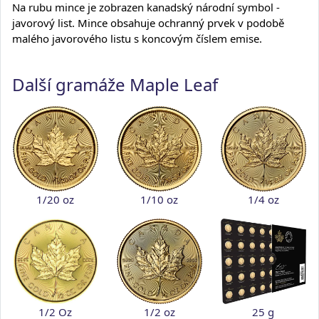
Na rubu mince je zobrazen kanadský národní symbol -
javorový list. Mince obsahuje ochranný prvek v podobě
malého javorového listu s koncovým číslem emise.
Další gramáže Maple Leaf
1/20 oz
1/10 oz
1/4 oz
1/2 Oz
1/2 oz
25 g