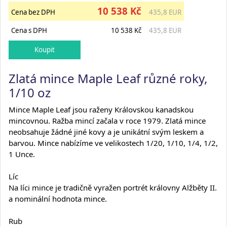
10 538 Kč
Cena bez DPH
435,8 EUR
Cena s DPH
10 538 Kč
435,8 EUR
Zlatá mince Maple Leaf různé roky,
1/10 oz
Mince Maple Leaf jsou raženy Královskou kanadskou
mincovnou. Ražba mincí začala v roce 1979. Zlatá mince
neobsahuje žádné jiné kovy a je unikátní svým leskem a
barvou. Mince nabízíme ve velikostech 1/20, 1/10, 1/4, 1/2,
1 Unce.
Líc
Na líci mince je tradičně vyražen portrét královny Alžběty II.
a nominální hodnota mince.
Rub