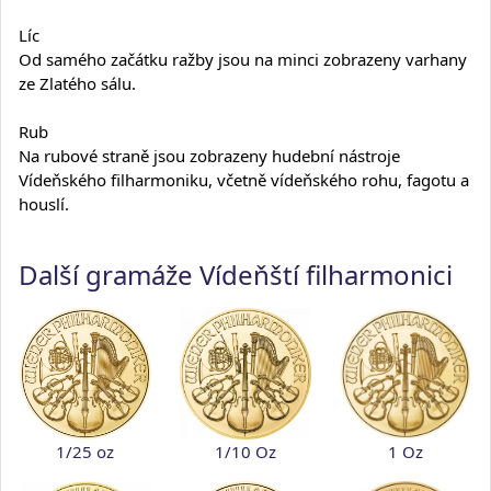
Líc
Od samého začátku ražby jsou na minci zobrazeny varhany
ze Zlatého sálu.
Rub
Na rubové straně jsou zobrazeny hudební nástroje
Vídeňského filharmoniku, včetně vídeňského rohu, fagotu a
houslí.
Další gramáže Vídeňští filharmonici
1/25 oz
1/10 Oz
1 Oz