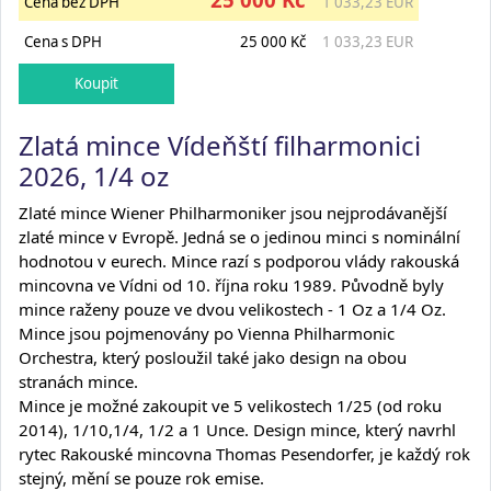
Cena bez DPH
1 033,23 EUR
Cena s DPH
25 000 Kč
1 033,23 EUR
Zlatá mince Vídeňští filharmonici
2026, 1/4 oz
Zlaté mince Wiener Philharmoniker jsou nejprodávanější
zlaté mince v Evropě. Jedná se o jedinou minci s nominální
hodnotou v eurech. Mince razí s podporou vlády rakouská
mincovna ve Vídni od 10. října roku 1989. Původně byly
mince raženy pouze ve dvou velikostech - 1 Oz a 1/4 Oz.
Mince jsou pojmenovány po Vienna Philharmonic
Orchestra, který posloužil také jako design na obou
stranách mince.
Mince je možné zakoupit ve 5 velikostech 1/25 (od roku
2014), 1/10,1/4, 1/2 a 1 Unce. Design mince, který navrhl
rytec Rakouské mincovna Thomas Pesendorfer, je každý rok
stejný, mění se pouze rok emise.