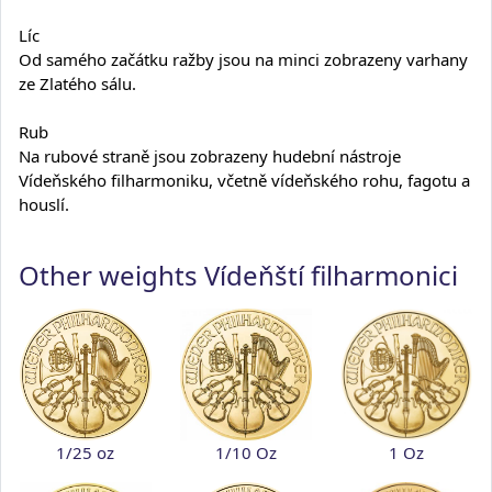
Líc
Od samého začátku ražby jsou na minci zobrazeny varhany
ze Zlatého sálu.
Rub
Na rubové straně jsou zobrazeny hudební nástroje
Vídeňského filharmoniku, včetně vídeňského rohu, fagotu a
houslí.
Other weights Vídeňští filharmonici
1/25 oz
1/10 Oz
1 Oz