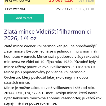
Price without VAT
1 037,1 EUR
Price with VAT
25 087 CZK
1 037,1 EUR
Zlatá mince Vídeňští filharmonici
2026, 1/4 oz
Zlaté mince Wiener Philharmoniker jsou nejprodávanější
zlaté mince v Evropě. Jedná se o jedinou minci s nominální
hodnotou v eurech. Mince razí s podporou vlády rakouská
mincovna ve Vídni od 10. října roku 1989. Původně byly
mince raženy pouze ve dvou velikostech - 1 Oz a 1/4 Oz.
Mince jsou pojmenovány po Vienna Philharmonic
Orchestra, který posloužil také jako design na obou
stranách mince.
Mince je možné zakoupit ve 5 velikostech 1/25 (od roku
2014), 1/10,1/4, 1/2 a 1 Unce. Design mince, který navrhl
rytec Rakouské mincovna Thomas Pesendorfer, je každý rok
stejný, mění se pouze rok emise.