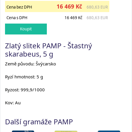
16 469 Kč
Cena bez DPH
680,63 EUR
Cena s DPH
16 469 Kč
680,63 EUR
Zlatý slitek PAMP - Štastný
skarabeus, 5 g
Země původu: Švýcarsko
Ryzí hmotnost: 5 g
Ryzost: 999,9/1000
Kov: Au
Další gramáže PAMP