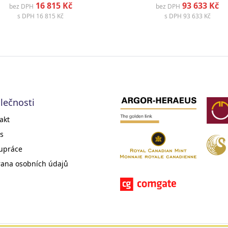
16 815 Kč
93 633 Kč
bez DPH
bez DPH
s DPH
16 815 Kč
s DPH
93 633 Kč
lečnosti
akt
s
upráce
ana osobních údajů