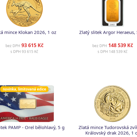
tá mince Klokan 2026, 1 oz
Zlatý slitek Argor Heraeus,
93 615 Kč
148 539 Kč
bez DPH
bez DPH
s DPH
93 615 Kč
s DPH
148 539 Kč
novinka, limitovaná edice
litek PAMP - Orel bělohlavý, 5 g
Zlatá mince Tudorovská zvíř
Královský drak 2026, 1 