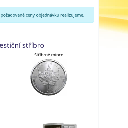
í požadované ceny objednávku realizujeme.
estiční stříbro
Stříbrné mince