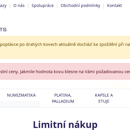
tazy
|
O nás
|
Spolupráce
|
Obchodní podmínky
|
Kontakt
 poptávce po drahých kovech aktuálně dochází ke zpoždění při n
astní ceny. Jakmile hodnota kovu klesne na Vámi požadovanou c
NUMIZMATIKA
PLATINA,
KAPSLE A
PALLADIUM
ETUJE
Limitní nákup