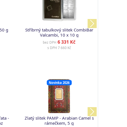
Next
 50 g
Stříbrný tabulkový slitek CombiBar
Valcambi, 10 x 10 g
6 331 Kč
bez DPH
s DPH
7 660 Kč
Novinka 2026
Next
ata -
Zlatý slitek PAMP - Arabian Camel s
oz
rámečkem, 5 g