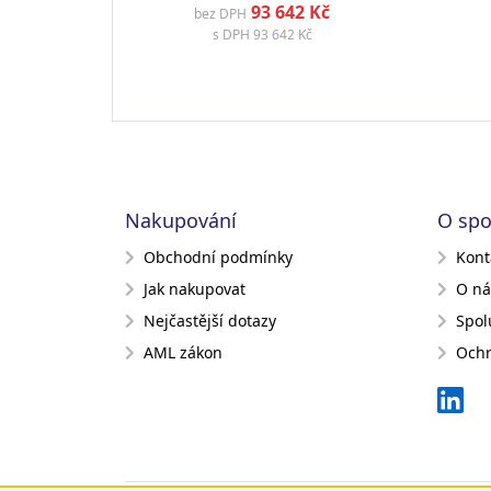
93 642 Kč
bez DPH
s DPH
93 642 Kč
Nakupování
O spo
Obchodní podmínky
Kont
Jak nakupovat
O ná
Nejčastější dotazy
Spol
AML zákon
Ochr