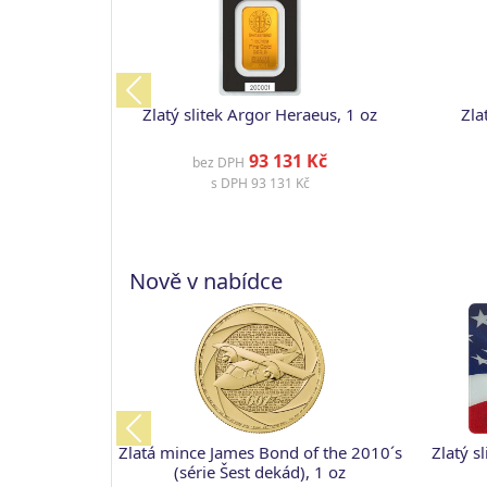
Previous
Zlatý slitek Argor Heraeus, 1 oz
Zla
93 131 Kč
bez DPH
s DPH
93 131 Kč
Nově v nabídce
Previous
Zlatá mince James Bond of the 2010´s
Zlatý s
(série Šest dekád), 1 oz