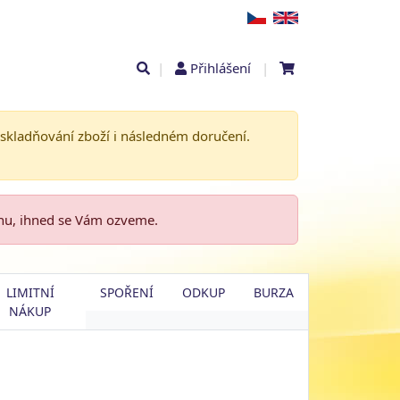
|
Přihlášení
|
askladňování zboží i následném doručení.
enu, ihned se Vám ozveme.
LIMITNÍ
SPOŘENÍ
ODKUP
BURZA
NÁKUP