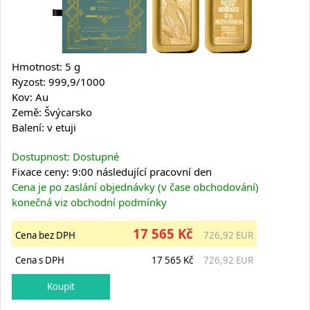
Hmotnost: 5 g
Ryzost: 999,9/1000
Kov: Au
Země: Švýcarsko
Balení: v etuji
Dostupnost: Dostupné
Fixace ceny: 9:00 následující pracovní den
Cena je po zaslání objednávky (v čase obchodování)
konečná viz obchodní podmínky
17 565 Kč
Cena bez DPH
726,92 EUR
Cena s DPH
17 565 Kč
726,92 EUR