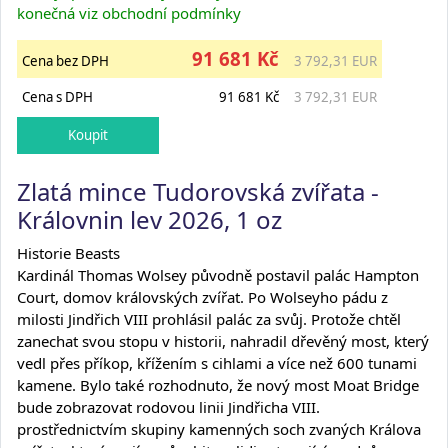
konečná viz obchodní podmínky
91 681 Kč
Cena bez DPH
3 792,31 EUR
Cena s DPH
91 681 Kč
3 792,31 EUR
Zlatá mince Tudorovská zvířata -
Královnin lev 2026, 1 oz
Historie Beasts
Kardinál Thomas Wolsey původně postavil palác Hampton
Court, domov královských zvířat. Po Wolseyho pádu z
milosti Jindřich VIII prohlásil palác za svůj. Protože chtěl
zanechat svou stopu v historii, nahradil dřevěný most, který
vedl přes příkop, křížením s cihlami a více než 600 tunami
kamene. Bylo také rozhodnuto, že nový most Moat Bridge
bude zobrazovat rodovou linii Jindřicha VIII.
prostřednictvím skupiny kamenných soch zvaných Králova