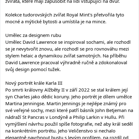
zvířata, které mají zapůsobit na lidi vstupující na dvůr.
Kolekce tudorovských zvířat Royal Mint's přetvořila tyto
mocné a mýtické bytosti a umístila je na mince.
Umělec za designem rubu
Umělec David Lawrence se inspiroval sochami, ale rozhodl
se je nevytvořit znovu, ale rozhodl se pro rovnováhu mezi
stylem helaic a dynamikou zvířat samotných. Na příběhu
David Lawrence pracoval výhradně ručně a zdokonaloval
svůj design pomocí tužek.
Nový portrét krále Karla III
Po smrti královny Alžběty II v září 2022 se stal králem její
syn Charles jako dědic koruny. Jeho portrét je dílem umělce
Martina Jenningse. Martin Jennings je nejlépe známý pro
své veřejné sochy, mezi které patří básník John Betjeman na
nádraží St Pancras v Londýně a Philip Larkin v Hullu. Při
vymýšlení návrhu použil spíše fotografie, než aby král seděl
na konkrétním portrétu. Jeho Veličenstvo si nechalo
elegantně navrhnout bustu s levým profilem, na rozdíl od